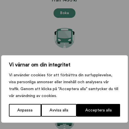
Boka
Läkarintyg buss
Vi värnar om din integritet
Ett läkarintyg för dig som ska börja köra buss eller behöver
förlänga högre behörighet.
Vi använder cookies för att förbättra din surfupplevelse,
visa personliga annonser eller innehåll och analysera vår
895 kr
trafik. Genom att klicka på "Acceptera alla" samtycker du till
vår användning av cookies.
Boka
Anpassa
Avvisa alla
Acceptera alla