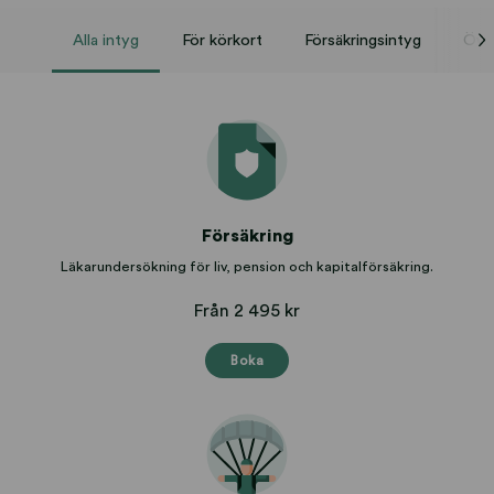
Alla intyg
För körkort
Försäkringsintyg
Övri
Försäkring
Läkarundersökning för liv, pension och kapitalförsäkring.
Från 2 495 kr
Boka