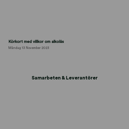
o
r
t
b
i
p
v
Körkort med villkor om alkolås
o
i
l
l
Måndag 13 November 2023
ä
l
r
k
o
r
Samarbeten & Leverantörer
-
o
m
-
a
l
k
o
l