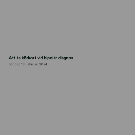
l
Att ta körkort vid bipolär diagnos
ä
k
Söndag 18 Februari 2024
a
r
i
n
t
y
g
k
ö
r
k