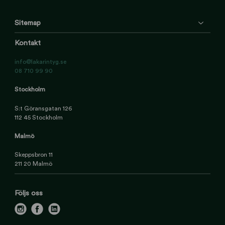
Sitemap
Kontakt
info@lakarintyg.se
08 710 99 90
Stockholm
S:t Göransgatan 126
112 45 Stockholm
Malmö
Skeppsbron 11
211 20 Malmö
Följs oss
i
f
l
n
a
i