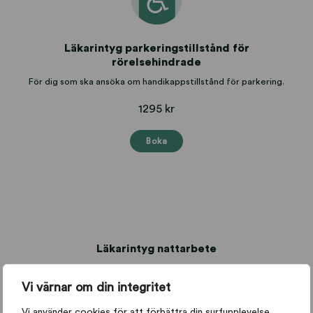
Läkarintyg parkeringstillstånd för
rörelsehindrade
För dig som ska ansöka om handikappstillstånd för parkering.
1295 kr
Boka
Läkarintyg nattarbete
Lagstadgade läkarundersökning för dig som arbetar natt.
Vi värnar om din integritet
Från 1 295 kr
Vi använder cookies för att förbättra din surfupplevelse,