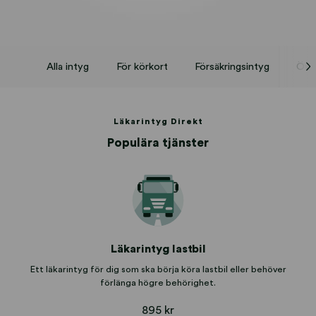
Alla intyg
För körkort
Försäkringsintyg
Övri
Läkarintyg Direkt
Populära tjänster
Läkarintyg lastbil
Ett läkarintyg för dig som ska börja köra lastbil eller behöver
förlänga högre behörighet.
895 kr