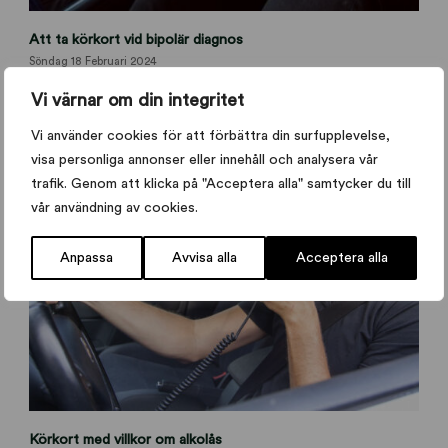
l
Att ta körkort vid bipolär diagnos
ä
k
Söndag 18 Februari 2024
a
Vi värnar om din integritet
r
i
Vi använder cookies för att förbättra din surfupplevelse,
n
visa personliga annonser eller innehåll och analysera vår
t
trafik. Genom att klicka på "Acceptera alla" samtycker du till
y
vår användning av cookies.
g
k
ö
Anpassa
Avvisa alla
Acceptera alla
r
k
o
r
t
b
i
p
v
Körkort med villkor om alkolås
o
i