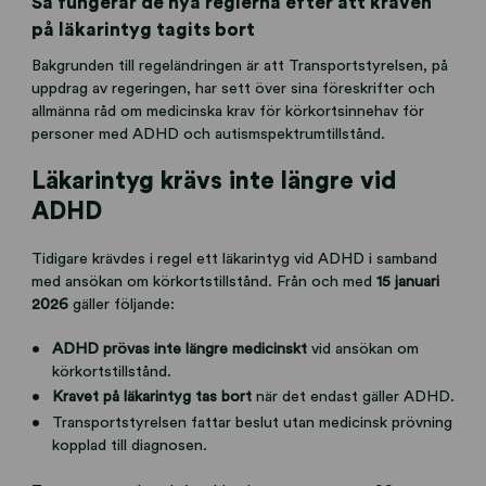
Så fungerar de nya reglerna efter att kraven
på läkarintyg tagits bort
Bakgrunden till regeländringen är att Transportstyrelsen, på
uppdrag av regeringen, har sett över sina föreskrifter och
allmänna råd om medicinska krav för körkortsinnehav för
personer med ADHD och autismspektrumtillstånd.
Läkarintyg krävs inte längre vid
ADHD
Tidigare krävdes i regel ett läkarintyg vid ADHD i samband
med ansökan om körkortstillstånd. Från och med
15 januari
2026
gäller följande:
ADHD prövas inte längre medicinskt
vid ansökan om
körkortstillstånd.
Kravet på läkarintyg tas bort
när det endast gäller ADHD.
Transportstyrelsen fattar beslut utan medicinsk prövning
kopplad till diagnosen.